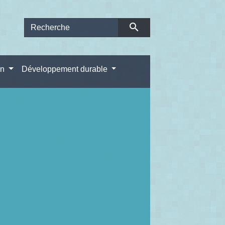
search
on
Développement durable