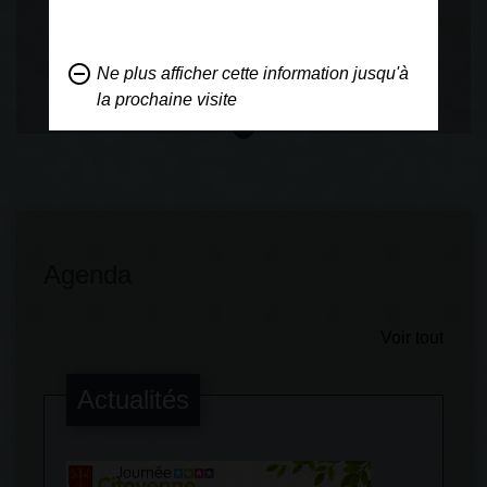
Voir plus
remove_circle_outline
Ne plus afficher cette information jusqu'à
la prochaine visite
Agenda
Voir tout
Actualités