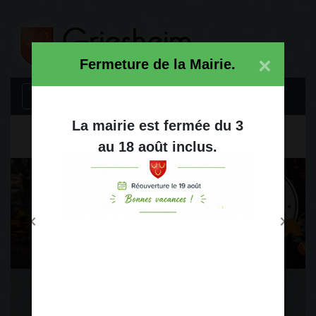
Modal d'informations
×
Fermeture de la Mairie.
menu
La mairie est fermée du 3
au 18 août inclus.
chevron_left
chevron_right
Previous
Next
Food trucks
.