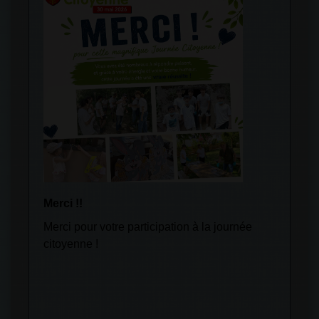
Merci !!
Gardo
vivre
Merci pour votre participation à la journée
Déjec
citoyenne !
Adopt
Gries
vivre.