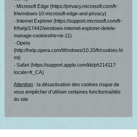
- Microsoft Edge (
https://privacy.microsoft.com/fr-
fr/windows-10-microsoft-edge-and-privacy
)
- Internet Explorer (
https://support.microsoft.com/fr-
fr/help/17442/windows-internet-explorer-delete-
manage-cookies#ie=ie-11
)
- Opera
(
http://help.opera.com/Windows/10.20/fr/cookies.ht
ml
)
- Safari (
https://support.apple.com/kb/ph21411?
locale=fr_CA
)
Attention
: la désactivation des cookies risque de
vous empêcher d’utiliser certaines fonctionnalités
du site