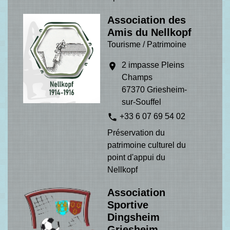
Association des
Amis du Nellkopf
Tourisme / Patrimoine
2 impasse Pleins
location_on
Champs
67370 Griesheim-
sur-Souffel
phone
+33 6 07 69 54 02
Préservation du
patrimoine culturel du
point d'appui du
Nellkopf
Association
Sportive
Dingsheim
Griesheim