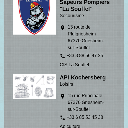
Sapeurs Pompiers
"La Souffel"
Secourisme
13 route de
location_on
Pfulgriesheim
67370 Griesheim-
sur-Souffel
phone
+33 3 88 56 47 25
CIS La Souffel
API Kochersberg
Loisirs
15 rue Principale
location_on
67370 Griesheim-
sur-Souffel
phone
+33 6 85 53 45 38
Apiculture