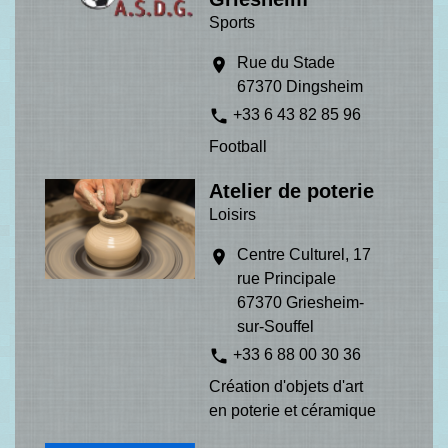
Sports
Rue du Stade
location_on
67370 Dingsheim
phone
+33 6 43 82 85 96
Football
Atelier de poterie
Loisirs
Centre Culturel, 17
location_on
rue Principale
67370 Griesheim-
sur-Souffel
phone
+33 6 88 00 30 36
Création d'objets d'art
en poterie et céramique