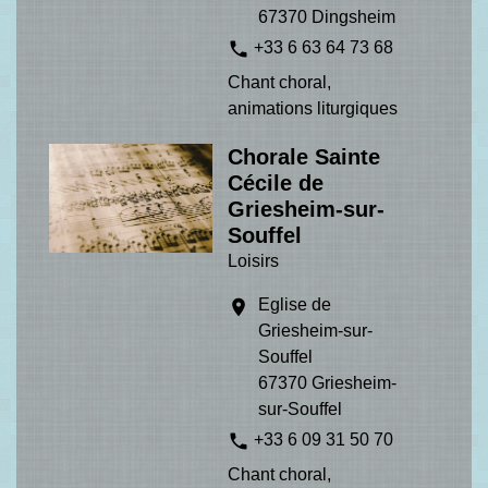
67370 Dingsheim
phone
+33 6 63 64 73 68
Chant choral,
animations liturgiques
Chorale Sainte
Cécile de
Griesheim-sur-
Souffel
Loisirs
Eglise de
location_on
Griesheim-sur-
Souffel
67370 Griesheim-
sur-Souffel
phone
+33 6 09 31 50 70
Chant choral,