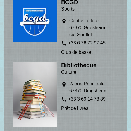
BCGD
Sports
Centre culturel
location_on
67370 Griesheim-
sur-Souffel
phone
+33 6 76 72 97 45
Club de basket
Bibliothèque
Culture
2a rue Principale
location_on
67370 Dingsheim
phone
+33 3 69 14 73 89
Prêt de livres