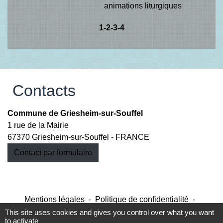
animations liturgiques
1
-2
-3
-4
Contacts
Commune de Griesheim-sur-Souffel
1 rue de la Mairie
67370 Griesheim-sur-Souffel - FRANCE
Contact par formulaire
Mentions légales
-
Politique de confidentialité
-
Accessibilité
-
Plan du site
-
Gestion des cookies
This site uses cookies and gives you control over what you want
to activate