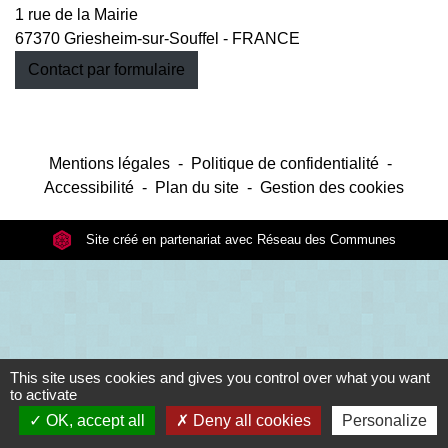
1 rue de la Mairie
67370 Griesheim-sur-Souffel - FRANCE
Contact par formulaire
Mentions légales
-
Politique de confidentialité
-
Accessibilité
-
Plan du site
-
Gestion des cookies
Site créé en partenariat avec Réseau des Communes
This site uses cookies and gives you control over what you want
to activate
OK, accept all
Deny all cookies
Personalize